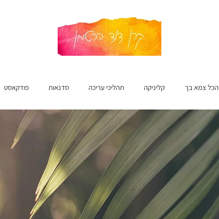
הכל צמא בך
קליניקה
תהליכי עריכה
סדנאות
פודקאסט