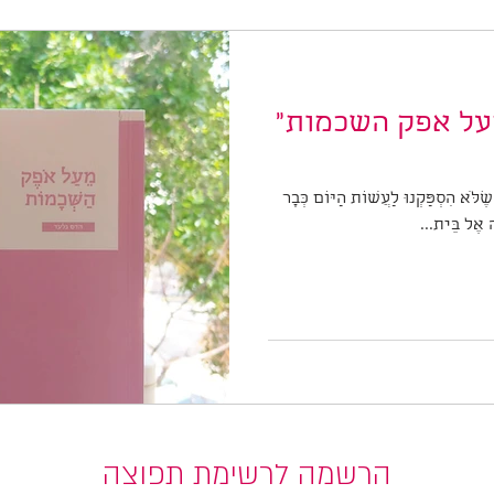
על אפק השכמות"
ִסְפַּקְנוּ לַעֲשׂוֹת הַיּוֹם כְּבָר
ה אֶל בֵּית...
הרשמה לרשימת תפוצה