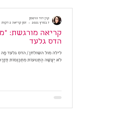
קרן דוד הרטמן
7 במרץ 2021
זמן קריאה 2 דקות
קריאה מורגשת: "מ
הדס גלעד
לילה מול השולחן / הדס גלעד מָה שֶׁלֹּא ה
לֹא יֵעָשֶׂה הַתְּנוּעוֹת מִתְכַּנְּסוֹת חֲזָרָ