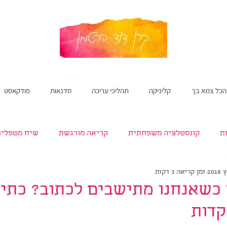
הכל צמא בך
קליניקה
תהליכי עריכה
סדנאות
פודקאסט
ת
קונסטלציה משפחתית
קריאה מורגשת
שיח מטפלים
זמן קריאה 3 דקות
שירה
תהליכי כתיבה ועריכה
 כשאנחנו מתישבים לכתוב? כתיבה
דות