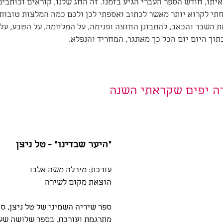
יתו, חודש הספר העברי הגיע בזמנו. זה החג שלנו, קוראים וכותבים,
תי לקרוא יותר מאשר לכתוב ואספתי לכן ולכם כמה המלצות טובות
 השבר והכאב, להתבונן החוצה ופנימה, על המלחמה, על הטבע, על 
בתוך היום יום הכל כך מאתגר, המחריד והנפלא.
ה יפים שקראתי השנה 
"היער שבדינו" - טל ניצן
עורכת: מירלה משה אלבו
הוצאת מקום לשירה 
ספר שיריה השמיני של טל ניצן, סו
מתרגמת ועורכת. בספר שלושה שע