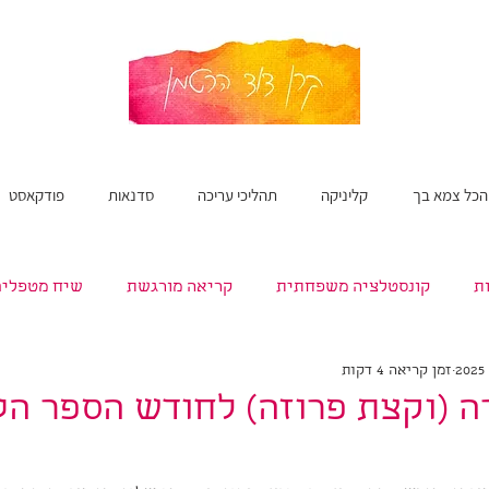
הכל צמא בך
קליניקה
תהליכי עריכה
סדנאות
פודקאסט
ת
קונסטלציה משפחתית
קריאה מורגשת
שיח מטפלים
זמן קריאה 4 דקות
שירה
תהליכי כתיבה ועריכה
 (וקצת פרוזה) לחודש הספר הע