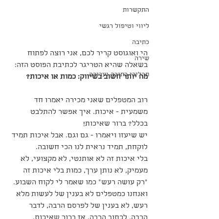
התקשרות
ליווי וטיפול רגשי
כתיבה
הי ואוגוסט קריר לכם, אני רוצה לפתוח 
שירה
בשאלה שהיא הטריגר לכתיבת הפוסט הזה:
תהליכי כתיבה ועריכה
מה יותר חשוב בשיווק: כמות או איכות?
רוב המטפלים שאני מכירה יאמרו חד 
משמעית - איכות. איך אפשר להתלבט 
בכלל? ברור שאיכות!
יש שיעזו ויאמרו - גם וגם. אבל איכות תמיד 
לוקחת, תמיד נראית לנו הכי חשובה. 
בלי איכות זה לא אותנטי, לא מקצועי, לא 
מעמיק, לא נותן ערך, כמות בלי איכות זה 
"רק עושה רעש" כמו שאמר לי לקוח השבוע. 
ואנחנו כמטפלים לא בענין של לעשות מלא 
רעש, לא בענין של לפרסם הרבה, לדבר 
הרבה, לכתוב הרבה. אז ברור שאיכות.