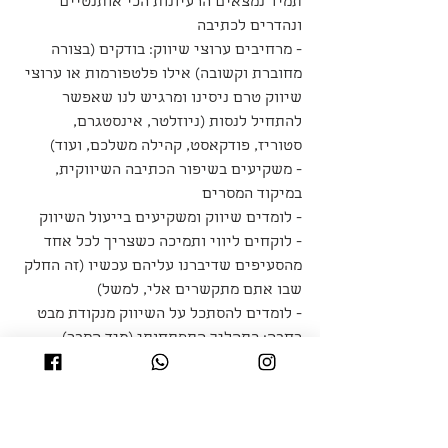
תמיד נמצאים הרעיונות הכי אותנטיים 
ונהדרים לכתיבה 
- מרחיבים ערוצי שיווק: בודקים (בצורה 
מחוברת וקשובה) אילו פלטפורמות או ערוצי 
שיווק טרם ניסינו ומרגיש לנו שאפשר 
להתחיל לנסות (ניוזלטר, אינסטגרם, 
סטוריז, פודקאסט, קהילה משלכם, ועוד)
- משקיעים בשיפור הכתיבה השיווקית, 
במיקוד המסרים 
- לומדים שיווק ומשקיעים בייעול השיווק
- לוקחים ליווי ותמיכה כשצריך לכל אחד 
מהסעיפים שדיברנו עליהם עכשיו (זה החלק 
שבו אתם מתקשרים אלי, למשל)
- לומדים להסתכל על השיווק מנקודת מבט 
רחבה: כתהליך התפתחותי (מיד הסבר)
שיווק כתהליך התפתחותי - 
להסתכל על השיווק במבט 